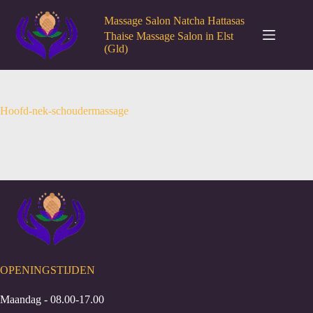
Ga
naar
Massage Salon Natcha Hattasas
de
Thaise Massage Salon in Elst
inhoud
(Gld)
Hoofd-nek-schoudermassage
OPENINGSTIJDEN
Maandag - 08.00-17.00