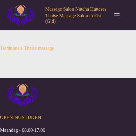
Ga
naar
Massage Salon Natcha Hattasas
de
Thaise Massage Salon in Elst
inhoud
(Gld)
Traditionele Thaise massage
OPENINGSTIJDEN
Maandag - 08.00-17.00